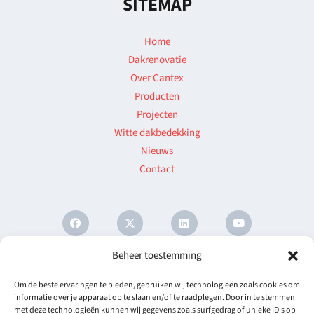
SITEMAP
Home
Dakrenovatie
Over Cantex
Producten
Projecten
Witte dakbedekking
Nieuws
Contact
Algemene Voorwaarden
©
2026 All rights reserved Baushield |
Beheer toestemming
Created and developed by
Impact Presentations
Om de beste ervaringen te bieden, gebruiken wij technologieën zoals cookies om
informatie over je apparaat op te slaan en/of te raadplegen. Door in te stemmen
met deze technologieën kunnen wij gegevens zoals surfgedrag of unieke ID's op