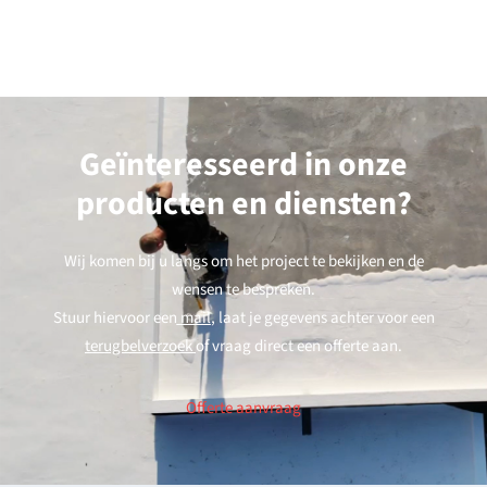
Geïnteresseerd in onze
producten en diensten?
Wij komen bij u langs om het project te bekijken en de
wensen te bespreken.
Stuur hiervoor een
mail
, laat je gegevens achter voor een
terugbelverzoek
of vraag direct een offerte aan.
Offerte aanvraag