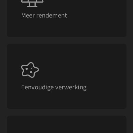
Energiebesparend en door de reflecterende
werking meer rendement op je zonnepanelen.
Meer rendement
Het materiaal is eenvoudig aan te brengen met
behulp van een kwast, roller of airless
spuitmachine.
Eenvoudige verwerking