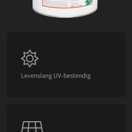
Silicone Roof Coating is een zonwerende
siliconen dakbedekking en biedt daardoor
levenslange UV protectie.
Levenslang UV-bestendig