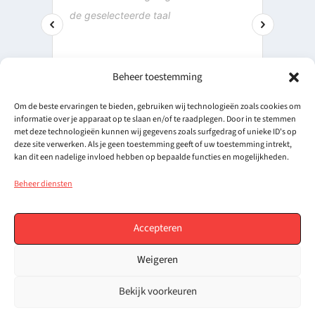
Beheer toestemming
Om de beste ervaringen te bieden, gebruiken wij technologieën zoals cookies om
informatie over je apparaat op te slaan en/of te raadplegen. Door in te stemmen
met deze technologieën kunnen wij gegevens zoals surfgedrag of unieke ID's op
deze site verwerken. Als je geen toestemming geeft of uw toestemming intrekt,
kan dit een nadelige invloed hebben op bepaalde functies en mogelijkheden.
SITEMAP
Beheer diensten
Home
Dakrenovatie
Accepteren
Over Cantex
Weigeren
Producten
Projecten
Bekijk voorkeuren
Witte dakbedekking