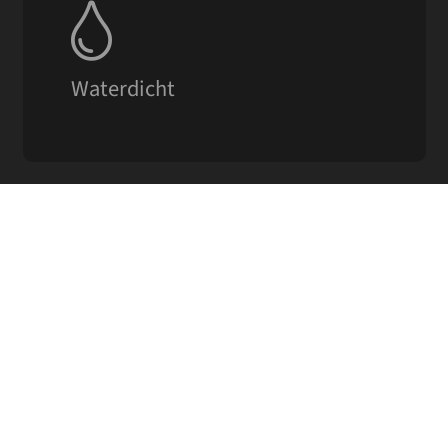
Het waterdichte systeem biedt langdurige
bescherming tegen alle weersinvloeden en
(stilstaand) waterbelasting.
Waterdicht