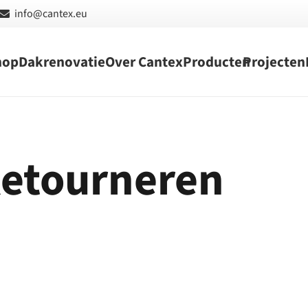
info@cantex.eu
hop
Dakrenovatie
Over Cantex
Producten
Projecten
Retourneren