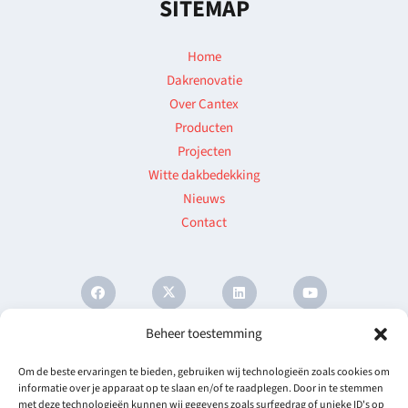
SITEMAP
Home
Dakrenovatie
Over Cantex
Producten
Projecten
Witte dakbedekking
Nieuws
Contact
Algemene Voorwaarden
©
2026 All rights reserved Baushield |
Beheer toestemming
Created and developed by
Impact Presentations
Om de beste ervaringen te bieden, gebruiken wij technologieën zoals cookies om
informatie over je apparaat op te slaan en/of te raadplegen. Door in te stemmen
met deze technologieën kunnen wij gegevens zoals surfgedrag of unieke ID's op