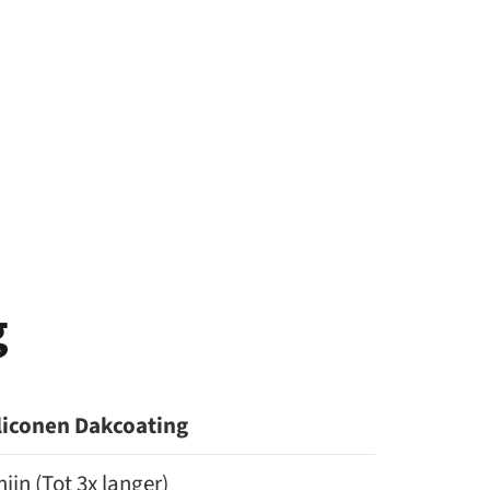
g
liconen Dakcoating
ijn (Tot 3x langer)