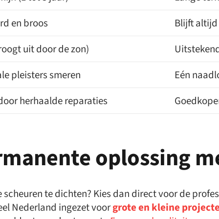
rd en broos
Blijft alti
roogt uit door de zon)
Uitstekend
le pleisters smeren
Eén naadl
door herhaalde reparaties
Goedkoper
ermanente oplossing m
we scheuren te dichten? Kies dan direct voor de profe
el Nederland ingezet voor
grote en kleine project