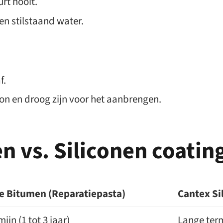
urt nooit.
en stilstaand water.
f.
n en droog zijn voor het aanbrengen.
n vs. Siliconen coatin
e Bitumen (Reparatiepasta)
Cantex Si
ijn (1 tot 3 jaar)
Lange term