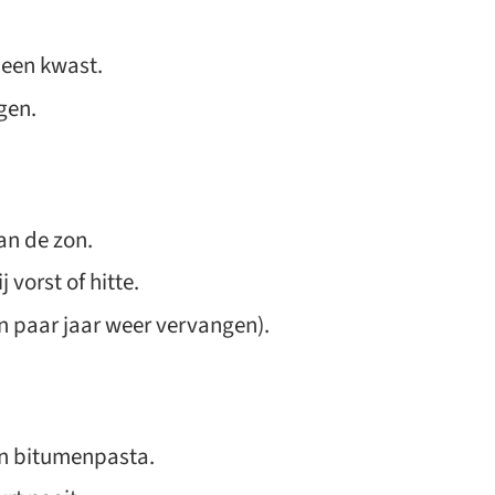
 een kwast.
gen.
an de zon.
vorst of hitte.
n paar jaar weer vervangen).
an bitumenpasta.