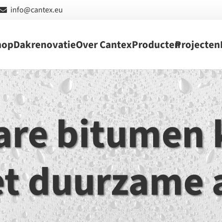
info@cantex.eu
hop
Dakrenovatie
Over Cantex
Producten
Projecten
are bitumen
t duurzame a